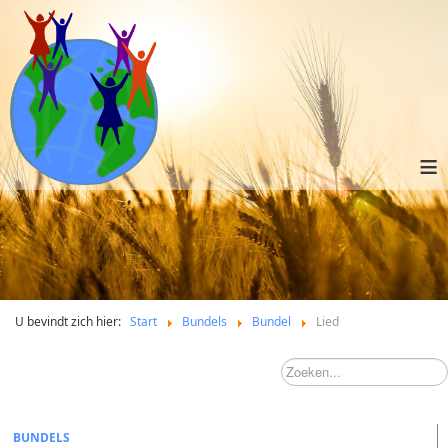
≡
U bevindt zich hier:
Start
Bundels
Bundel
Lied
BUNDELS