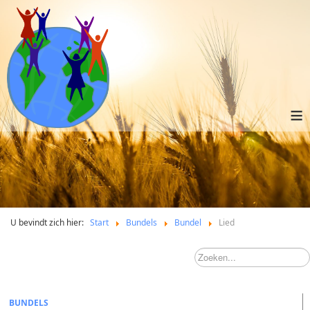
≡
U bevindt zich hier:
Start
Bundels
Bundel
Lied
BUNDELS