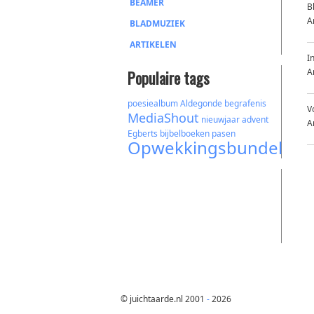
BEAMER
B
A
BLADMUZIEK
ARTIKELEN
I
A
Populaire tags
poesiealbum
Aldegonde
begrafenis
V
MediaShout
nieuwjaar
advent
A
Egberts
bijbelboeken
pasen
Opwekkingsbundel
© juichtaarde.nl 2001
-
2026