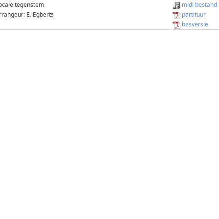
ocale tegenstem
midi bestand
rrangeur: E. Egberts
partituur
besversie