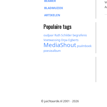
BEAMER
V
A
BLADMUZIEK
ARTIKELEN
Populaire tags
oudjaar
Ruth
Schilder
begrafenis
Voetwassing
Orpa
Egberts
MediaShout
psalmboek
poesiealbum
© juichtaarde.nl 2001
-
2026