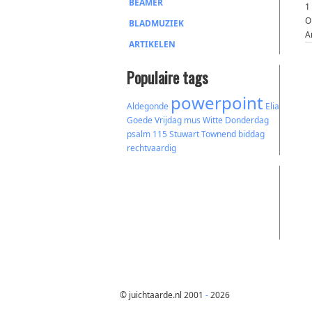
BEAMER
1
O
BLADMUZIEK
A
ARTIKELEN
Populaire tags
powerpoint
Aldegonde
Elia
Goede Vrijdag
mus
Witte Donderdag
psalm 115
Stuwart Townend
biddag
rechtvaardig
© juichtaarde.nl 2001
-
2026