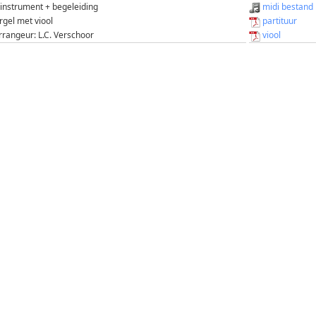
 instrument + begeleiding
midi bestand
rgel met viool
partituur
rrangeur: L.C. Verschoor
viool