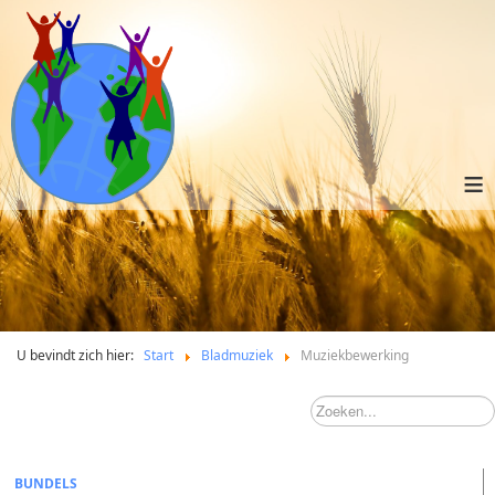
≡
U bevindt zich hier:
Start
Bladmuziek
Muziekbewerking
BUNDELS