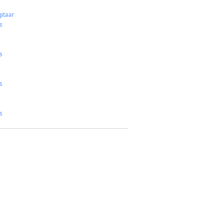
itaar
s
s
s
s