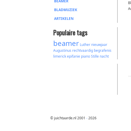
BEAMER
B
A
BLADMUZIEK
ARTIKELEN
Populaire tags
beamer
Luther
nieuwjaar
Augustinus
rechtvaardig
begrafenis
limerick
epifanie
piano
Stille nacht
© juichtaarde.nl 2001
-
2026