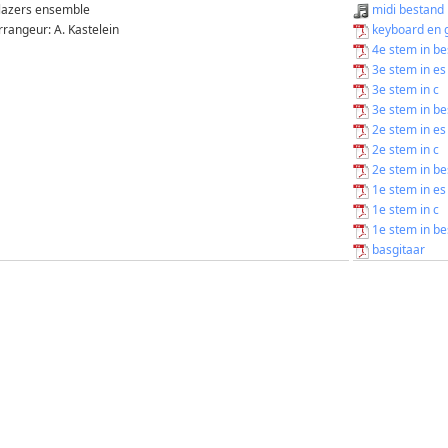
lazers ensemble
midi bestand
rrangeur: A. Kastelein
keyboard en g
4e stem in be
3e stem in es
3e stem in c
3e stem in be
2e stem in es
2e stem in c
2e stem in be
1e stem in es
1e stem in c
1e stem in be
basgitaar