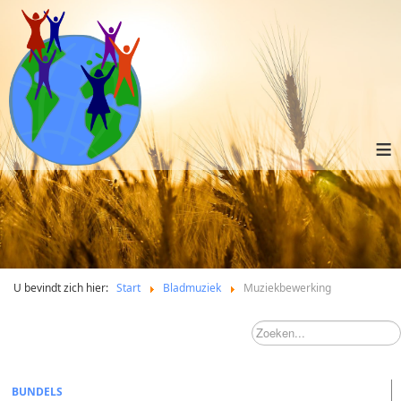
≡
U bevindt zich hier:
Start
Bladmuziek
Muziekbewerking
BUNDELS