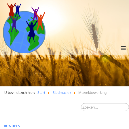
≡
U bevindt zich hier:
Start
Bladmuziek
Muziekbewerking
BUNDELS