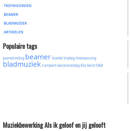
TREFWOORDEN
BEAMER
BLADMUZIEK
ARTIKELEN
Populaire tags
beamer
jaarwisseling
Goede Vrijdag
Voetwassing
bladmuziek
Campert
wezenzondag
Elia
kerst
E&R
Muziekbewerking Als ik geloof en jij gelooft