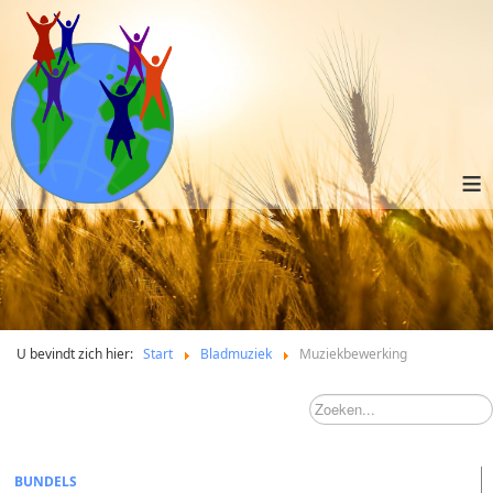
≡
U bevindt zich hier:
Start
Bladmuziek
Muziekbewerking
BUNDELS