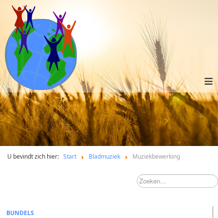
≡
U bevindt zich hier:
Start
Bladmuziek
Muziekbewerking
BUNDELS