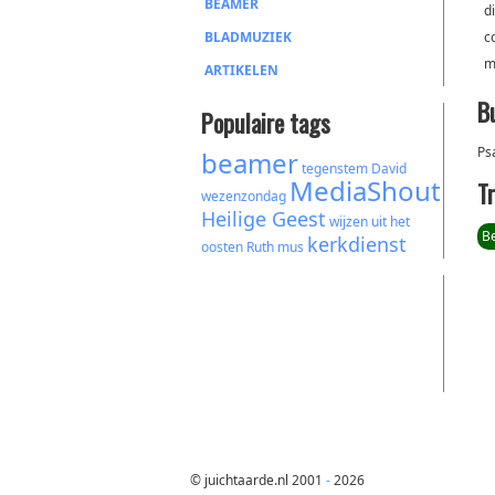
BEAMER
d
BLADMUZIEK
c
m
ARTIKELEN
B
Populaire tags
Ps
beamer
tegenstem
David
MediaShout
T
wezenzondag
Heilige Geest
wijzen uit het
B
kerkdienst
oosten
Ruth
mus
© juichtaarde.nl 2001
-
2026