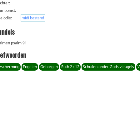
ichter:
omponist:
elodie:
midi bestand
undels
almen psalm 91
refwoorden
escherming
Engelen
Geborgen
Ruth 2 : 12
Schuilen onder Gods vleugels
V